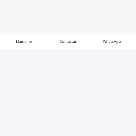
Llámame
Contactar
WhatsApp
Comprar
Alquilar
Agentes
Contacto