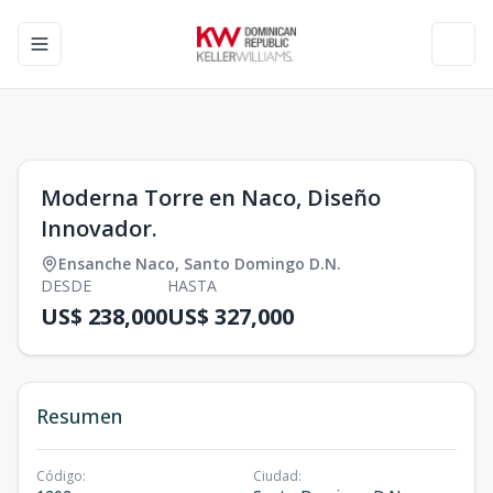
Toggle navigation menu
Toggl
1
/
0
Moderna Torre en Naco, Diseño
Innovador.
Ensanche Naco
,
Santo Domingo D.N.
DESDE
HASTA
US$ 238,000
US$ 327,000
Resumen
Código
:
Ciudad
: