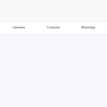
Llámame
Contactar
WhatsApp
Comprar
Alquilar
Agentes
Contacto