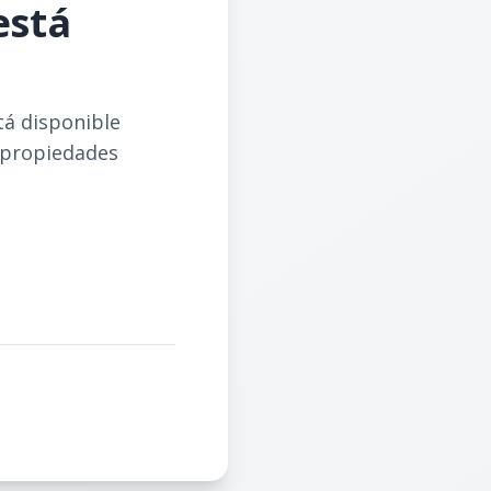
está
tá disponible
 propiedades