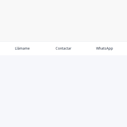
Llámame
Contactar
WhatsApp
Comprar
Alquilar
Agentes
Contacto