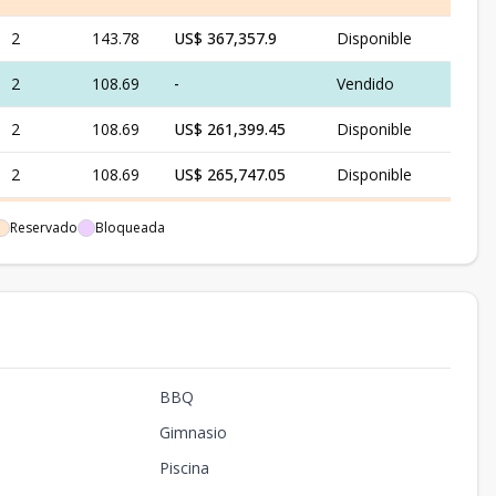
2
143.78
US$ 367,357.9
Disponible
2
108.69
-
Vendido
2
108.69
US$ 261,399.45
Disponible
2
108.69
US$ 265,747.05
Disponible
2
108.69
-
Reservado
Reservado
Bloqueada
2
108.69
-
Vendido
2
108.69
-
Vendido
2
84.06
-
Vendido
BBQ
2
84.06
-
Vendido
Gimnasio
2
84.06
US$ 233,686.8
Disponible
Piscina
2
84.06
US$ 240,411.6
Disponible