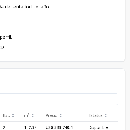
da de renta todo el año
erfil.
RD
Est.
m²
Precio
Estatus
2
142.32
US$ 333,740.4
Disponible