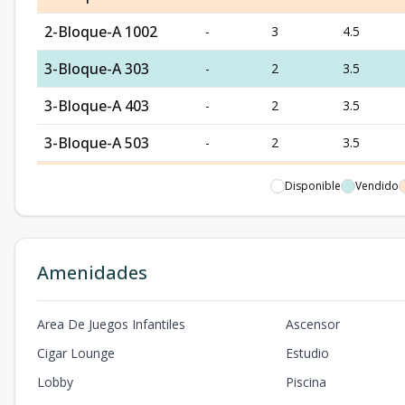
2-Bloque-A 1002
-
3
4.5
3-Bloque-A 303
-
2
3.5
3-Bloque-A 403
-
2
3.5
3-Bloque-A 503
-
2
3.5
3-Bloque-A 803
-
2
3.5
Disponible
Vendido
3-Bloque-A 903
-
2
3.5
3-Bloque-A 1003
-
2
3.5
Amenidades
1-Bloque-B 201
-
1
2.5
Area De Juegos Infantiles
Ascensor
1-Bloque-B 401
-
1
2.5
Cigar Lounge
Estudio
1-Bloque-B 501
-
2
2.5
Lobby
Piscina
1-Bloque-B 701
-
2
2.5