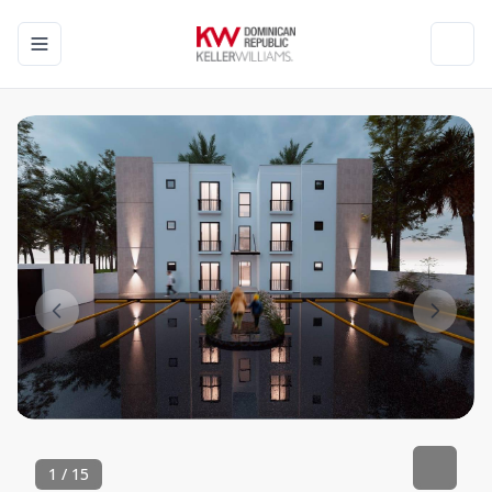
Toggle navigation menu
Toggl
1
/
15