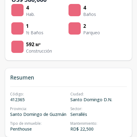
4
4
Hab.
Baños
1
2
½ Baños
Parqueo
592
M²
Construcción
Resumen
Código
:
Ciudad
:
412365
Santo Domingo D.N.
Provincia
:
Sector
:
Santo Domingo de Guzmán
Serrallés
Tipo de inmueble
:
Mantenimiento
:
Penthouse
RD$ 22,500