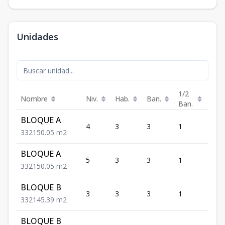
Unidades
1/2
Nombre
Niv.
Hab.
Ban.
Est.
Ban.
BLOQUE A
4
3
3
1
2
3
3
2
150.05
m2
BLOQUE A
5
3
3
1
2
3
3
2
150.05
m2
BLOQUE B
3
3
3
1
2
3
3
2
145.39
m2
BLOQUE B