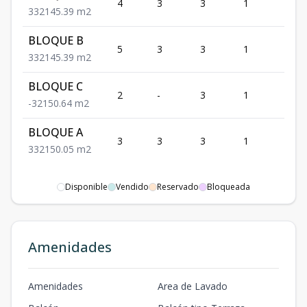
4
3
3
1
2
3
3
2
145.39
m2
BLOQUE B
5
3
3
1
2
3
3
2
145.39
m2
BLOQUE C
2
-
3
1
2
-
3
2
150.64
m2
BLOQUE A
3
3
3
1
2
3
3
2
150.05
m2
Disponible
Vendido
Reservado
Bloqueada
Amenidades
Amenidades
Area de Lavado