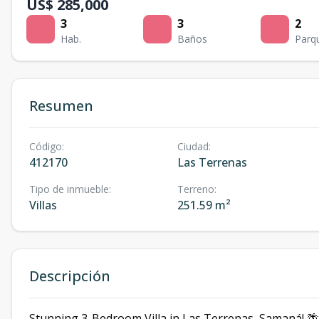
US$ 285,000
3
3
2
Hab.
Baños
Parq
Resumen
Código
:
Ciudad
:
412170
Las Terrenas
Tipo de inmueble
:
Terreno
:
Villas
251.59 m²
Descripción
Stunning 3-Bedroom Villa in Las Terrenas, Samaná! 