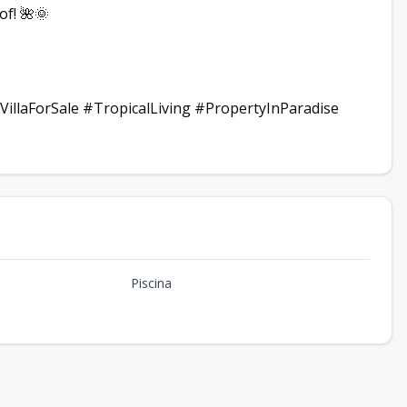
of! 🌺🌞
laForSale #TropicalLiving #PropertyInParadise
Piscina