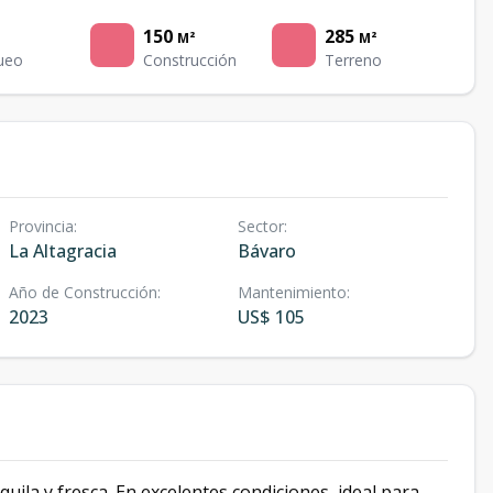
150
285
M²
M²
ueo
Construcción
Terreno
Provincia
:
Sector
:
La Altagracia
Bávaro
Año de Construcción
:
Mantenimiento
:
2023
US$ 105
ila y fresca. En excelentes condiciones, ideal para