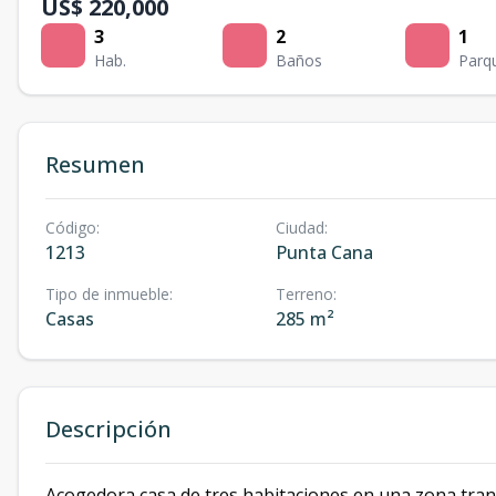
US$ 220,000
3
2
1
Hab.
Baños
Parq
Resumen
Código
:
Ciudad
:
1213
Punta Cana
Tipo de inmueble
:
Terreno
:
Casas
285 m²
Descripción
Acogedora casa de tres habitaciones en una zona tranqu