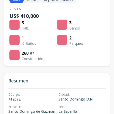
Venta
Alquiler
Alquiler amueblado
VENTA
US$ 410,000
3
3
Hab.
Baños
1
2
½ Baños
Parqueo
260
M²
Construcción
Resumen
Código
:
Ciudad
:
412692
Santo Domingo D.N.
Provincia
:
Sector
:
Santo Domingo de Guzmán
La Esperilla