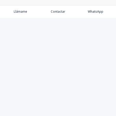
Llámame
Contactar
WhatsApp
Comprar
Alquilar
Agentes
Contacto
Instagram
©
2026
Keller Williams Dominicana
,
Todos los derechos
reservados