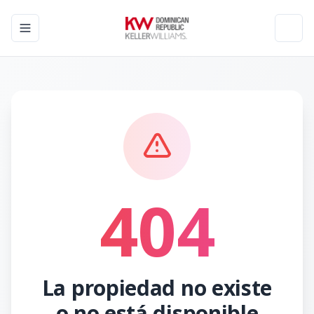
Toggle navigation menu
Toggl
404
La propiedad no existe
o no está disponible