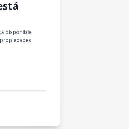
está
tá disponible
 propiedades