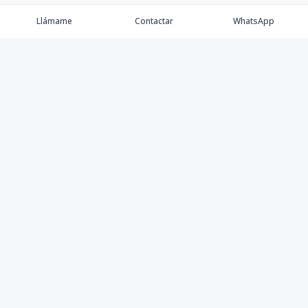
Llámame
Contactar
WhatsApp
Comprar
Alquilar
Agentes
Contacto
Instagram
©
2026
Keller Williams Dominicana
,
Todos los derechos
reservados