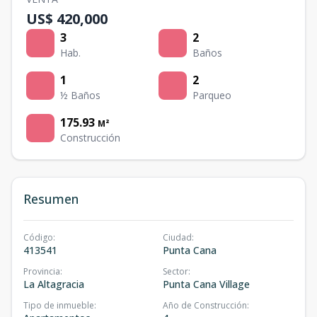
US$ 420,000
3
2
Hab.
Baños
1
2
½ Baños
Parqueo
175.93
M²
Construcción
Resumen
Código
:
Ciudad
:
413541
Punta Cana
Provincia
:
Sector
:
La Altagracia
Punta Cana Village
Tipo de inmueble
:
Año de Construcción
: