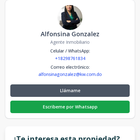
Alfonsina Gonzalez
Agente Inmobiliario
Celular / WhatsApp
:
+18298761834
Correo electrónico
:
alfonsinagonzalez@kw.com.do
Llámame
Escribeme por Whatsapp
¿Te interesa esta propiedad?