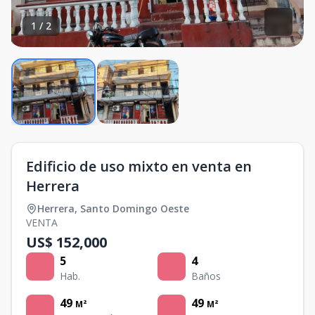
1
/
2
Edificio de uso mixto en venta en
Herrera
Herrera
,
Santo Domingo Oeste
VENTA
US$ 152,000
5
4
Hab.
Baños
49
49
M²
M²