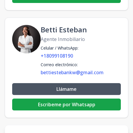
Betti Esteban
Agente Inmobiliario
Celular / WhatsApp
:
+18099108190
Correo electrónico
:
bettiestebankw@gmail.com
Llámame
Escribeme por Whatsapp