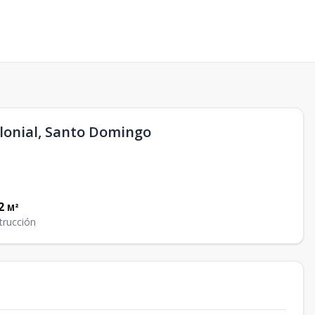
olonial, Santo Domingo
2
M²
trucción