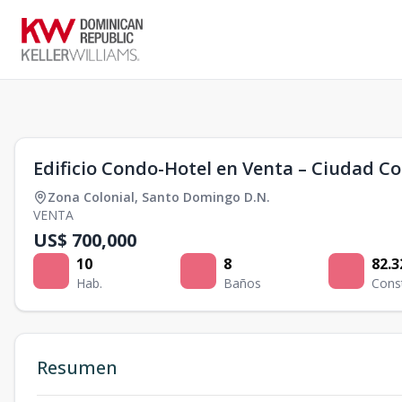
1
/
0
Edificio Condo-Hotel en Venta – Ciudad C
Zona Colonial
,
Santo Domingo D.N.
VENTA
US$ 700,000
10
8
82.3
Hab.
Baños
Cons
Resumen