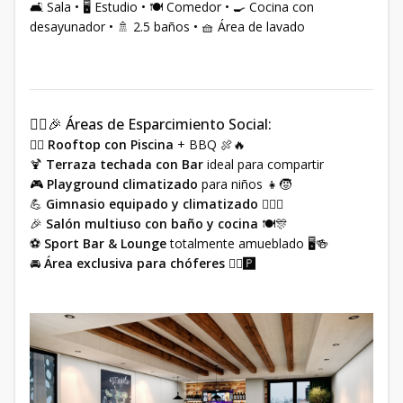
🛋 Sala • 🖥 Estudio • 🍽 Comedor • 🍳 Cocina con
desayunador • 🚿 2.5 baños • 🧺 Área de lavado
🧘‍♀️🎉 Áreas de Esparcimiento Social:
🏊‍♂️
Rooftop con Piscina
+ BBQ 🍖🔥
🍹
Terraza techada con Bar
ideal para compartir
🎮
Playground climatizado
para niños 👧🧒
💪
Gimnasio equipado y climatizado
🏋️‍♀️🧘
🎉
Salón multiuso con baño y cocina
🍽🎊
⚽
Sport Bar & Lounge
totalmente amueblado 🖥🍻
🚘
Área exclusiva para chóferes
🧍‍♂️🅿️