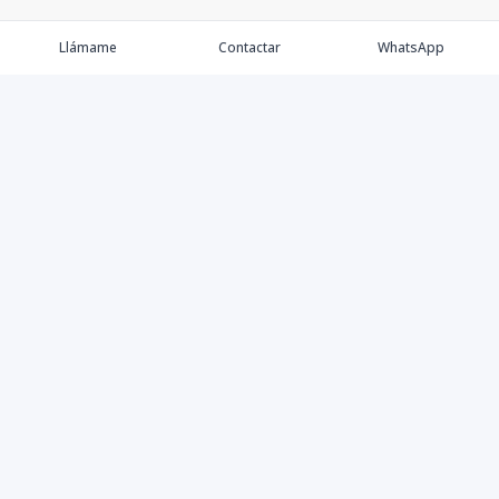
Llámame
Contactar
WhatsApp
Comprar
Alquilar
Agentes
Contacto
Instagram
©
2026
Keller Williams Dominicana
,
Todos los derechos
reservados