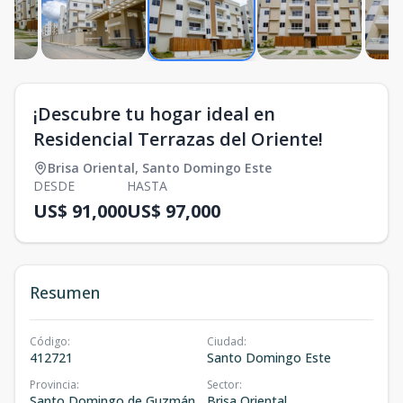
¡Descubre tu hogar ideal en
Residencial Terrazas del Oriente!
Brisa Oriental
,
Santo Domingo Este
DESDE
HASTA
US$ 91,000
US$ 97,000
Resumen
Código
:
Ciudad
:
412721
Santo Domingo Este
Provincia
:
Sector
:
Santo Domingo de Guzmán
Brisa Oriental