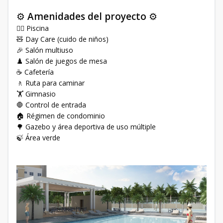
⚙️
Amenidades del proyecto
⚙️
🏊‍♂️ Piscina
🧸 Day Care (cuido de niños)
🎉 Salón multiuso
♟️ Salón de juegos de mesa
☕ Cafetería
🚶 Ruta para caminar
🏋️ Gimnasio
🛑 Control de entrada
🏠 Régimen de condominio
🌳 Gazebo y área deportiva de uso múltiple
🍃 Área verde