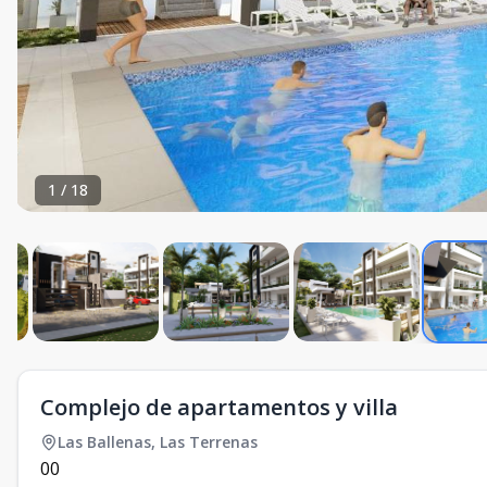
1
/
18
Complejo de apartamentos y villa
Las Ballenas
,
Las Terrenas
0
0