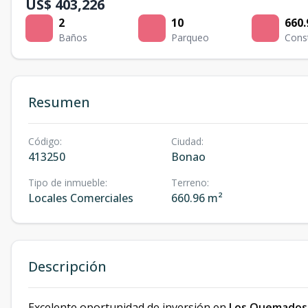
US$ 403,226
2
10
660.
Baños
Parqueo
Cons
Resumen
Código
:
Ciudad
:
413250
Bonao
Tipo de inmueble
:
Terreno
:
Locales Comerciales
660.96 m²
Descripción
Excelente oportunidad de inversión en
Los Quemados