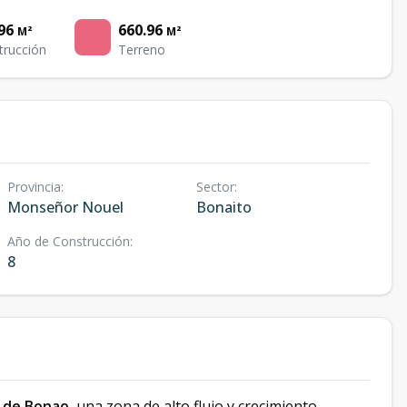
96
660.96
M²
M²
trucción
Terreno
Provincia
:
Sector
:
Monseñor Nouel
Bonaito
Año de Construcción
:
8
 de Bonao
, una zona de alto flujo y crecimiento