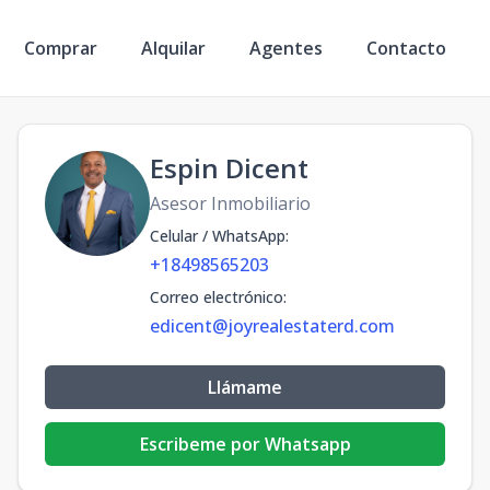
Comprar
Alquilar
Agentes
Contacto
Espin Dicent
Asesor Inmobiliario
Celular / WhatsApp
:
+18498565203
Correo electrónico
:
edicent@joyrealestaterd.com
Llámame
Escribeme por Whatsapp