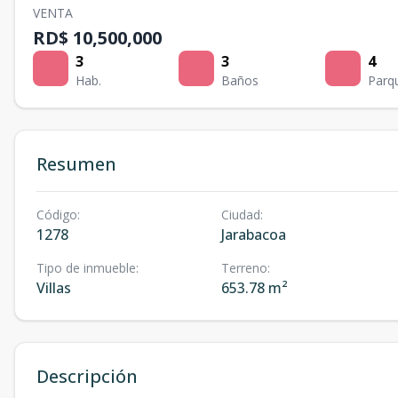
VENTA
RD$ 10,500,000
3
3
4
Hab.
Baños
Parq
Resumen
Código
:
Ciudad
:
1278
Jarabacoa
Tipo de inmueble
:
Terreno
:
Villas
653.78 m²
Descripción