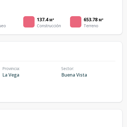
137.4
653.78
M²
M²
ueo
Construcción
Terreno
Provincia
:
Sector
:
La Vega
Buena Vista