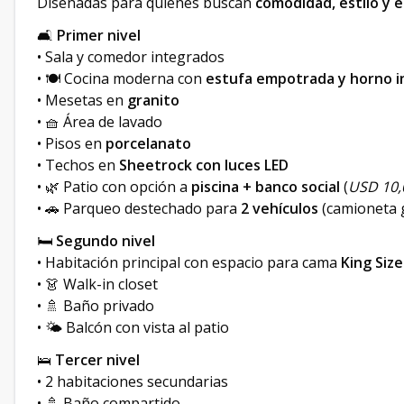
Diseñadas para quienes buscan
comodidad, estilo y e
🛋️
Primer nivel
• Sala y comedor integrados
• 🍽️ Cocina moderna con
estufa empotrada y horno i
• Mesetas en
granito
• 🧺 Área de lavado
• Pisos en
porcelanato
• Techos en
Sheetrock con luces LED
• 🌿 Patio con opción a
piscina + banco social
(
USD 10,
• 🚗 Parqueo destechado para
2 vehículos
(camioneta 
🛏️
Segundo nivel
• Habitación principal con espacio para cama
King Size
• 👗 Walk-in closet
• 🚿 Baño privado
• 🌤️ Balcón con vista al patio
🛌
Tercer nivel
• 2 habitaciones secundarias
• 🚿 Baño compartido