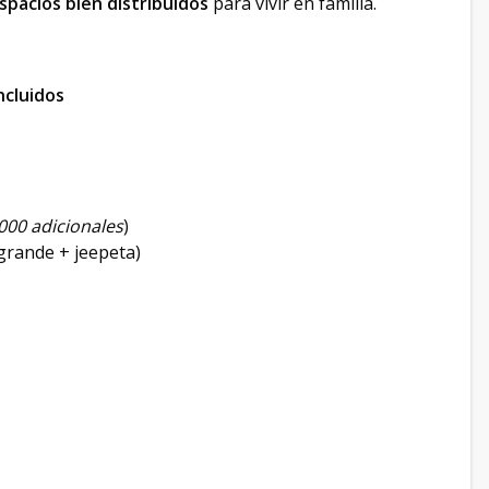
spacios bien distribuidos
para vivir en familia.
ncluidos
000 adicionales
)
grande + jeepeta)