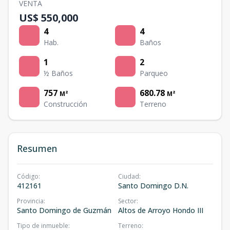
VENTA
US$ 550,000
4
4
Hab.
Baños
1
2
½ Baños
Parqueo
757
680.78
M²
M²
Construcción
Terreno
Resumen
Código
:
Ciudad
:
412161
Santo Domingo D.N.
Provincia
:
Sector
:
Santo Domingo de Guzmán
Altos de Arroyo Hondo III
Tipo de inmueble
:
Terreno
: