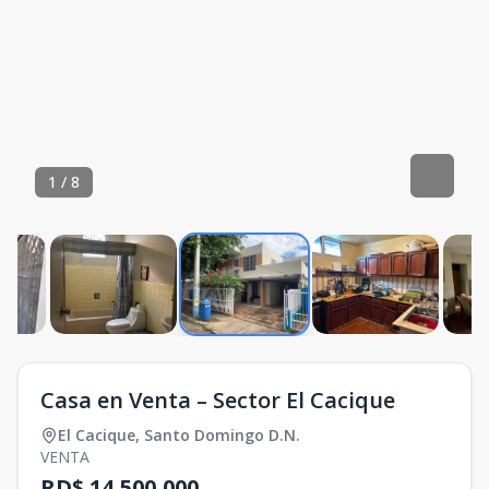
1
/
8
Casa en Venta – Sector El Cacique
El Cacique
,
Santo Domingo D.N.
VENTA
RD$ 14,500,000