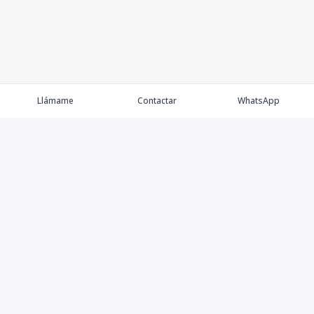
Llámame
Contactar
WhatsApp
Comprar
Alquilar
Agentes
Contacto