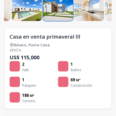
Casa en venta primaveral lll
Bávaro
,
Punta Cana
VENTA
US$ 115,000
2
1
Hab.
Baños
1
69
M²
Parqueo
Construcción
186
M²
Terreno