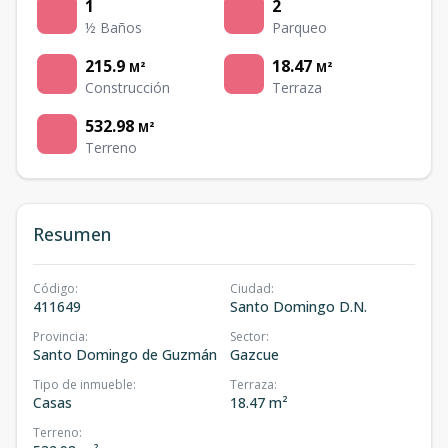
1
2
½ Baños
Parqueo
215.9
18.47
M²
M²
Construcción
Terraza
532.98
M²
Terreno
Resumen
Código
:
Ciudad
:
411649
Santo Domingo D.N.
Provincia
:
Sector
:
Santo Domingo de Guzmán
Gazcue
Tipo de inmueble
:
Terraza
:
Casas
18.47 m²
Terreno
: