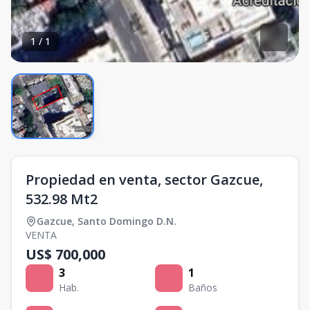
1
/
1
Propiedad en venta, sector Gazcue,
532.98 Mt2
Gazcue
,
Santo Domingo D.N.
VENTA
US$ 700,000
3
1
Hab.
Baños