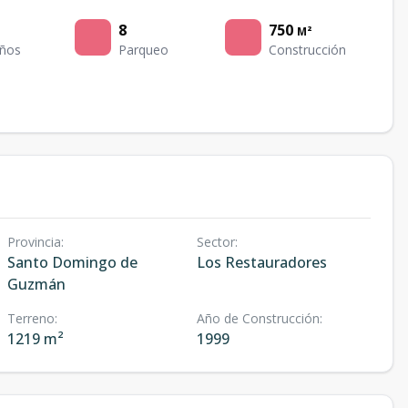
8
750
M²
ños
Parqueo
Construcción
Provincia
:
Sector
:
Santo Domingo de
Los Restauradores
Guzmán
Terreno
:
Año de Construcción
:
1219 m²
1999