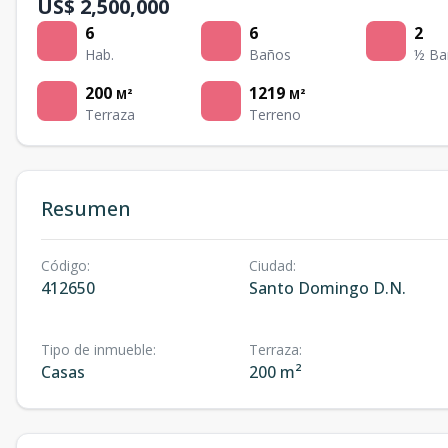
US$ 2,500,000
6
6
2
Hab.
Baños
½ Ba
200
1219
M²
M²
Terraza
Terreno
Resumen
Código
:
Ciudad
:
412650
Santo Domingo D.N.
Tipo de inmueble
:
Terraza
:
Casas
200 m²