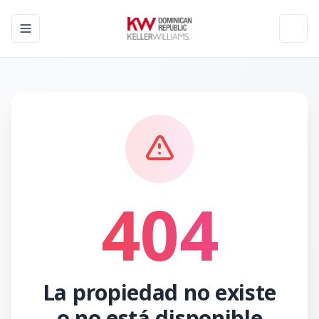
Toggle navigation menu
Toggl
404
La propiedad no existe
o no está disponible