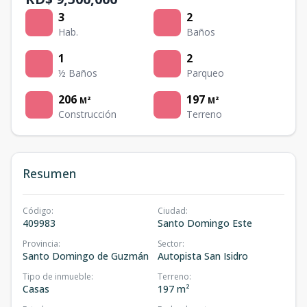
3
2
Hab.
Baños
1
2
½ Baños
Parqueo
206
197
M²
M²
Construcción
Terreno
Resumen
Código
:
Ciudad
:
409983
Santo Domingo Este
Provincia
:
Sector
:
Santo Domingo de Guzmán
Autopista San Isidro
Tipo de inmueble
:
Terreno
:
Casas
197 m²