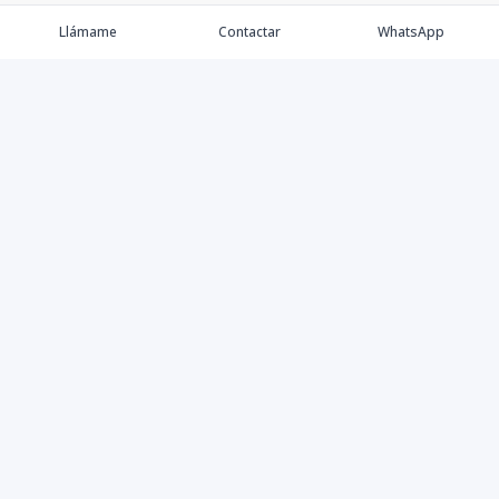
Llámame
Contactar
WhatsApp
Comprar
Alquilar
Agentes
Contacto
Instagram
©
2026
Keller Williams Dominicana
,
Todos los derechos
reservados