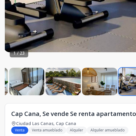
1
/
23
Cap Cana, Se vende Se renta apartament
Ciudad Las Canas
,
Cap Cana
Venta
Venta amueblado
Alquiler
Alquiler amueblado