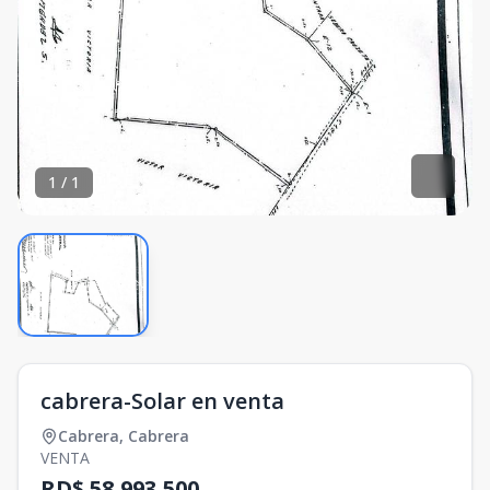
1
/
1
cabrera-Solar en venta
Cabrera
,
Cabrera
VENTA
RD$ 58,993,500