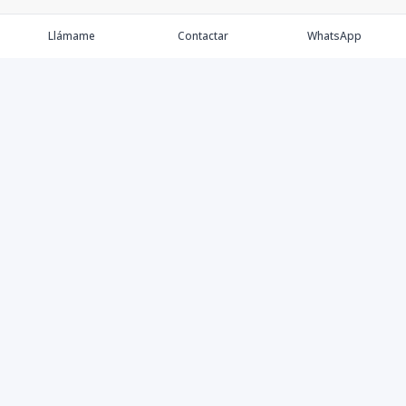
Llámame
Contactar
WhatsApp
Comprar
Alquilar
Agentes
Contacto
Instagram
©
2026
Keller Williams Dominicana
,
Todos los derechos
reservados