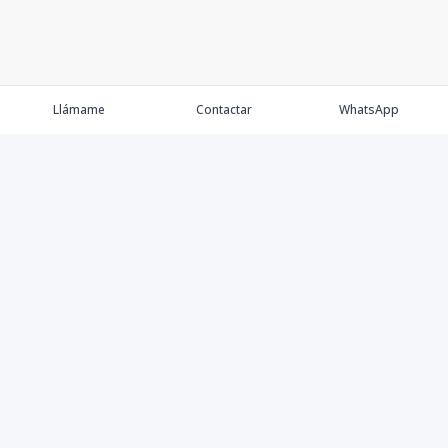
Llámame
Contactar
WhatsApp
Comprar
Alquilar
Agentes
Contacto