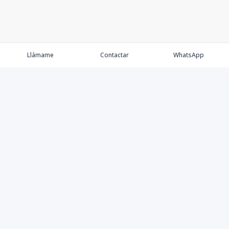
Llámame
Contactar
WhatsApp
Comprar
Alquilar
Agentes
Contacto
Instagram