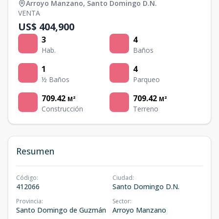
Arroyo Manzano
,
Santo Domingo D.N.
VENTA
US$ 404,900
3
4
Hab.
Baños
1
4
½ Baños
Parqueo
709.42
709.42
M²
M²
Construcción
Terreno
Resumen
Código
:
Ciudad
:
412066
Santo Domingo D.N.
Provincia
:
Sector
:
Santo Domingo de Guzmán
Arroyo Manzano