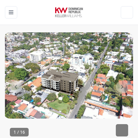
Toggle navigation menu
Toggl
1
/
16