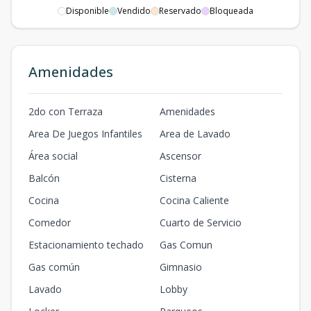
Disponible
Vendido
Reservado
Bloqueada
307
3
3
2
1
2
3
2
2
192
m2
-
m2
401
Amenidades
4
3
2
1
2
3
2
2
189
m2
-
m2
402
2do con Terraza
Amenidades
4
2
2
1
2
2
2
2
158
m2
-
m2
Area De Juegos Infantiles
Area de Lavado
403
Área social
Ascensor
4
2
2
1
2
2
2
2
137
m2
-
m2
Balcón
Cisterna
Cocina
Cocina Caliente
405
4
2
2
1
2
2
2
2
119
m2
-
m2
Comedor
Cuarto de Servicio
Estacionamiento techado
Gas Comun
407
4
3
2
1
2
3
Gas común
2
2
185
m2
-
m2
Gimnasio
Lavado
Lobby
501
5
3
2
1
2