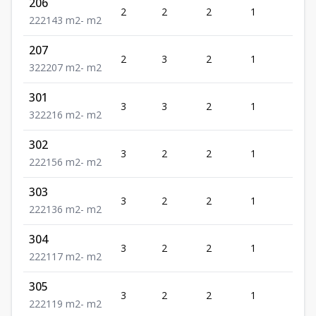
206
2
2
2
1
2
2
2
2
143
m2
-
m2
207
2
3
2
1
2
3
2
2
207
m2
-
m2
301
3
3
2
1
2
3
2
2
216
m2
-
m2
302
3
2
2
1
2
2
2
2
156
m2
-
m2
303
3
2
2
1
2
2
2
2
136
m2
-
m2
304
3
2
2
1
2
2
2
2
117
m2
-
m2
305
3
2
2
1
2
2
2
2
119
m2
-
m2