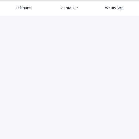
Llámame
Contactar
WhatsApp
Comprar
Alquilar
Agentes
Contacto
Instagram
©
2026
Keller Williams Dominicana
,
Todos los derechos
reservados