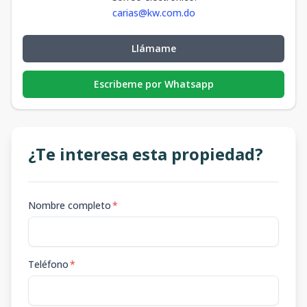
m2
m2
carias@kw.com.do
201
2
3
2
1
2
Llámame
3
2
2
220
m2
35
m2
Escribeme por Whatsapp
¿Te interesa esta propiedad?
Nombre completo
*
Teléfono
*