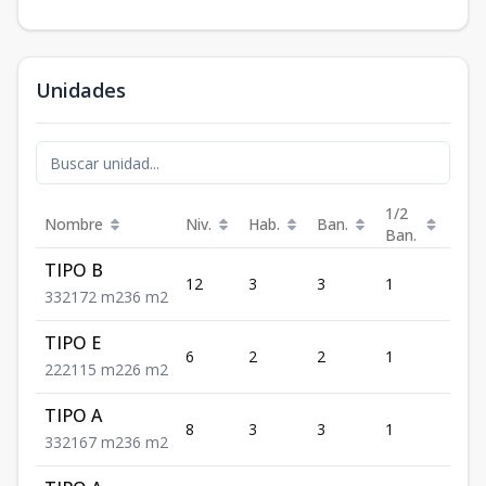
Unidades
1/2
Nombre
Niv.
Hab.
Ban.
Est.
Ban.
TIPO B
12
3
3
1
2
3
3
2
172
m2
36
m2
TIPO E
6
2
2
1
2
2
2
2
115
m2
26
m2
TIPO A
8
3
3
1
2
3
3
2
167
m2
36
m2