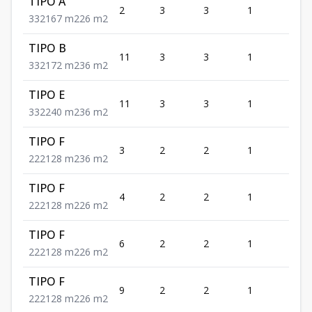
TIPO A
2
3
3
1
2
3
3
2
167
m2
26
m2
TIPO B
11
3
3
1
2
3
3
2
172
m2
36
m2
TIPO E
11
3
3
1
2
3
3
2
240
m2
36
m2
TIPO F
3
2
2
1
2
2
2
2
128
m2
36
m2
TIPO F
4
2
2
1
2
2
2
2
128
m2
26
m2
TIPO F
6
2
2
1
2
2
2
2
128
m2
26
m2
TIPO F
9
2
2
1
2
2
2
2
128
m2
26
m2