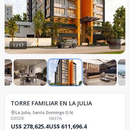
1
/
17
TORRE FAMILIAR EN LA JULIA
La Julia
,
Santo Domingo D.N.
DESDE
HASTA
US$ 278,625.4
US$ 611,696.4