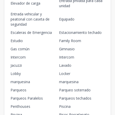
Entrada privada para cada
Elevador de carga
unidad
Entrada vehicular y
peatonal con caseta de
Equipado
seguridad
Escaleras de Emergencia
Estacionamiento techado
Estudio
Family Room
Gas común
Gimnasio
Intercom
Intercom
Jacuzzi
Lavado
Lobby
Locker
marquesina
marquesina
Parqueos
Parqueo soterrado
Parqueos Paralelos
Parqueos techados
Penthouses
Piscina
Piscina
Pisos Porcelanato