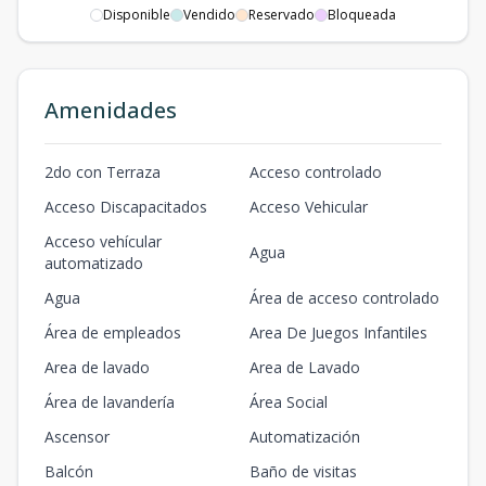
Disponible
Vendido
Reservado
Bloqueada
TIPO G
166.5
26
4
3
3
1
2
3
3
2
m2
m2
Amenidades
TIPO G
166.5
26
6
3
3
1
2
3
3
2
2do con Terraza
Acceso controlado
m2
m2
Acceso Discapacitados
Acceso Vehicular
TIPO G
Acceso vehícular
Agua
166.5
336
8
3
3
1
2
automatizado
3
3
2
m2
m2
Agua
Área de acceso controlado
TIPO G
Área de empleados
Area De Juegos Infantiles
166.5
36
9
3
3
1
2
Area de lavado
Area de Lavado
3
3
2
m2
m2
Área de lavandería
Área Social
Ascensor
Automatización
Balcón
Baño de visitas