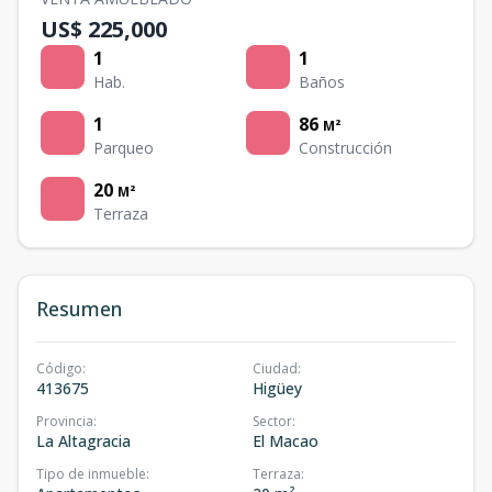
US$ 225,000
1
1
Hab.
Baños
1
86
M²
Parqueo
Construcción
20
M²
Terraza
Resumen
Código
:
Ciudad
:
413675
Higüey
Provincia
:
Sector
:
La Altagracia
El Macao
Tipo de inmueble
:
Terraza
: