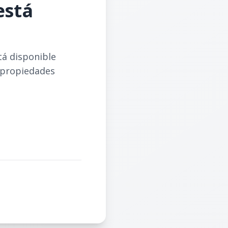
está
tá disponible
 propiedades