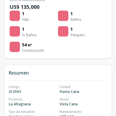
US$ 135,000
1
1
Hab.
Baños
1
1
½ Baños
Parqueo
54
M²
Construcción
Resumen
Código
:
Ciudad
:
413593
Punta Cana
Provincia
:
Sector
:
La Altagracia
Vista Cana
Tipo de inmueble
:
Mantenimiento
: