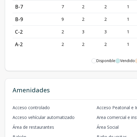
B-7
7
2
2
1
B-9
9
2
2
1
C-2
2
3
3
1
A-2
2
2
2
1
Disponible
Vendido
Amenidades
Acceso controlado
Acceso Peatonal e 
Acceso vehícular automatizado
Area comercial e ins
Área de restaurantes
Área Social
Balcón
Baño de visitas