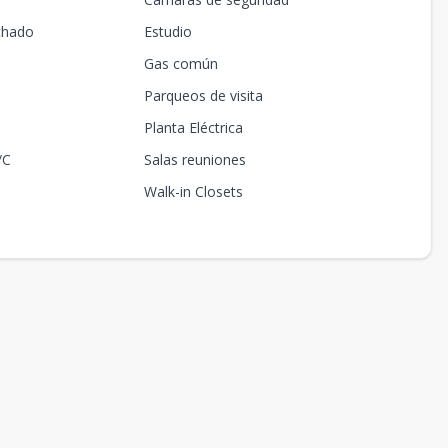
chado
Estudio
Gas común
Parqueos de visita
Planta Eléctrica
/C
Salas reuniones
Walk-in Closets