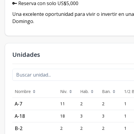
🔑 Reserva con solo US$5,000
Una excelente oportunidad para vivir o invertir en una
Domingo.
Unidades
Nombre
Niv.
Hab.
Ban.
1/2 
A-7
11
2
2
1
A-18
18
3
3
1
B-2
2
2
2
1