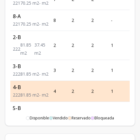
2
2
1
70.25
m2
-
m2
8-A
8
2
2
-
1
2
2
1
70.25
m2
-
m2
2-B
81.85
37.45
2
2
2
1
2
2
2
2
m2
m2
3-B
3
2
2
1
2
2
2
2
81.85
m2
-
m2
4-B
4
2
2
1
2
2
2
2
81.85
m2
-
m2
5-B
5
2
2
1
2
2
2
2
81.85
m2
-
m2
Disponible
Vendido
Reservado
Bloqueada
6-B
6
2
2
1
2
2
2
2
81.85
m2
-
m2