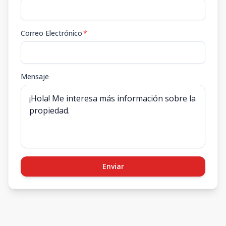
6-D
6
2
2
1
1
2
2
1
84.05
m2
-
m2
Correo Electrónico
*
7-D
7
2
2
1
1
2
2
1
84.05
m2
-
m2
8-D
Mensaje
8
2
2
1
1
2
2
1
84.05
m2
-
m2
2-E
81.85
37.45
2
2
2
1
2
2
2
2
m2
m2
3-E
3
2
2
1
2
2
2
2
81.85
m2
-
m2
Enviar
4-E
4
2
2
1
2
2
2
2
81.85
m2
-
m2
5-E
5
2
2
1
2