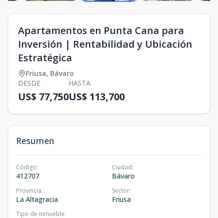
Apartamentos en Punta Cana para
Inversión | Rentabilidad y Ubicación
Estratégica
Friusa
,
Bávaro
DESDE
HASTA
US$ 77,750
US$ 113,700
Resumen
Código
:
Ciudad
:
412707
Bávaro
Provincia
:
Sector
:
La Altagracia
Friusa
Tipo de inmueble
: