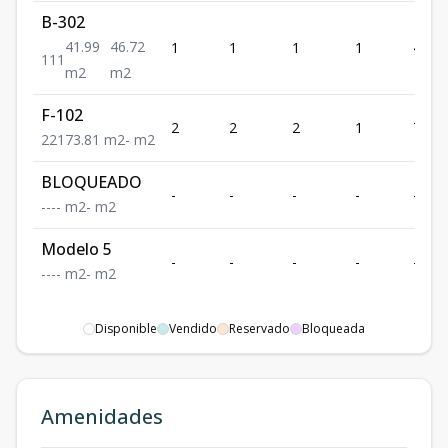
B-302
41.99
46.72
1
1
1
1
41.99
1
1
1
m2
m2
F-102
2
2
2
1
73.81
2
2
1
73.81
m2
-
m2
BLOQUEADO
-
-
-
-
-
-
-
-
-
m2
-
m2
Modelo 5
-
-
-
-
-
-
-
-
-
m2
-
m2
Disponible
Vendido
Reservado
Bloqueada
Amenidades