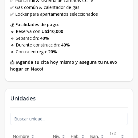
✅ Planta full & sistema de cámaras CCTV
✅ Gas común & calentador de gas
✅ Locker para apartamentos seleccionados
💰
Facilidades de pago:
🔹 Reserva con
US$10,000
🔹 Separación:
40%
🔹 Durante construcción:
40%
🔹 Contra entrega:
20%
📩
¡Agenda tu cita hoy mismo y asegura tu nuevo
hogar en Naco!
Unidades
1/2
Nombre
Niv.
Hab.
Ban.
Est.