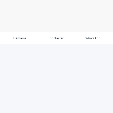
Llámame
Contactar
WhatsApp
Comprar
Alquilar
Agentes
Contacto