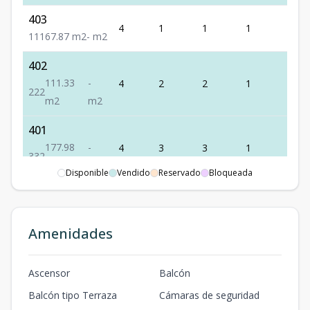
403
4
1
1
1
1
1
1
1
67.87
m2
-
m2
402
111.33
-
4
2
2
1
2
2
2
2
m2
m2
401
177.98
-
4
3
3
1
2
3
3
2
m2
m2
Disponible
Vendido
Reservado
Bloqueada
801+PH
185.65
103
8
3
3
1
2
3
3
2
m2
m2
Amenidades
201
Ascensor
Balcón
160.32
53.28
2
3
3
1
2
3
3
2
m2
m2
Balcón tipo Terraza
Cámaras de seguridad