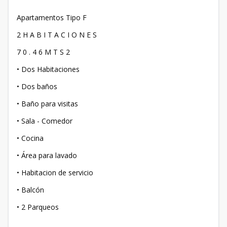
Apartamentos Tipo F
2 H A B I T A C I O N E S
7 0 . 4 6 M T S 2
• Dos Habitaciones
• Dos baños
• Baño para visitas
• Sala - Comedor
• Cocina
• Área para lavado
• Habitacion de servicio
• Balcón
• 2 Parqueos