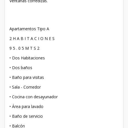
Ventanas corredizas.
Apartamentos Tipo A
2 H A B I T A C I O N E S
9 5 . 0 5 M T S 2
• Dos Habitaciones
• Dos baños
• Baño para visitas
• Sala - Comedor
• Cocina con desayunador
• Área para lavado
• Baño de servicio
• Balcón