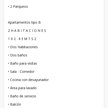
• 2 Parqueos
Apartamentos tipo B
2 H A B I T A C I O N E S
1 0 2 . 4 3 M T S 2
• Dos Habitaciones
• Dos baños
• Baño para visitas
• Sala - Comedor
• Cocina con desayunador
• Área para lavado
• Baño de servicio
• Balcón