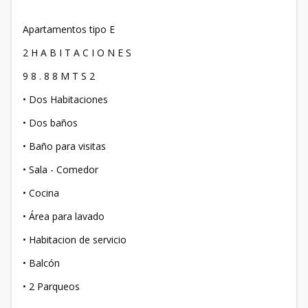
Apartamentos tipo E
2 H A B I T A C I O N E S
9 8 . 8 8 M T S 2
• Dos Habitaciones
• Dos baños
• Baño para visitas
• Sala - Comedor
• Cocina
• Área para lavado
• Habitacion de servicio
• Balcón
• 2 Parqueos