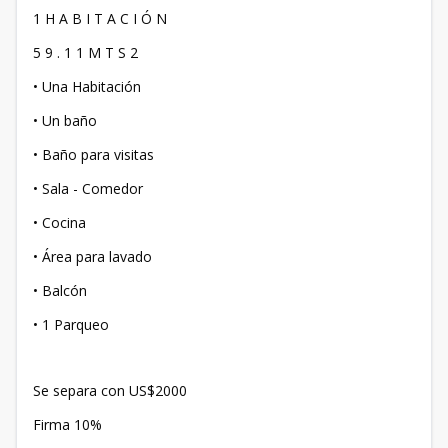
1 H A B I T A C I Ó N
5 9 . 1 1 M T S 2
• Una Habitación
• Un baño
• Baño para visitas
• Sala - Comedor
• Cocina
• Área para lavado
• Balcón
• 1 Parqueo
Se separa con US$2000
Firma 10%