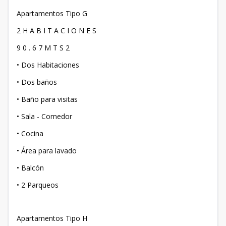
Apartamentos Tipo G
2 H A B I T A C I O N E S
9 0 . 6 7 M T S 2
• Dos Habitaciones
• Dos baños
• Baño para visitas
• Sala - Comedor
• Cocina
• Área para lavado
• Balcón
• 2 Parqueos
Apartamentos Tipo H