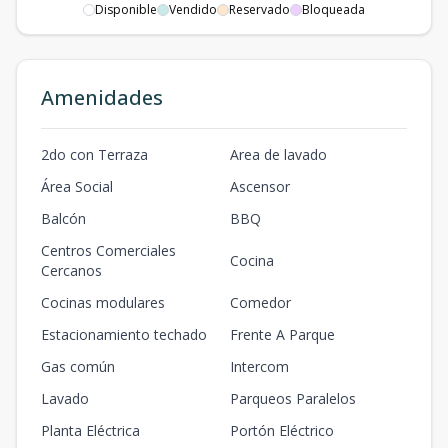
Disponible
Vendido
Reservado
Bloqueada
5C
5
3
-
-
1
3
-
1
98
m2
20
m2
2A
Amenidades
2
2
-
-
1
2
-
1
97
m2
13
m2
2do con Terraza
Area de lavado
Área Social
Ascensor
Balcón
BBQ
Centros Comerciales
Cocina
Cercanos
Cocinas modulares
Comedor
Estacionamiento techado
Frente A Parque
Gas común
Intercom
Lavado
Parqueos Paralelos
Planta Eléctrica
Portón Eléctrico