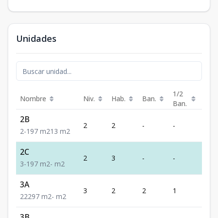
Unidades
1/2
Nombre
Niv.
Hab.
Ban.
Est.
Ban.
2B
2
2
-
-
1
2
-
1
97
m2
13
m2
2C
2
3
-
-
1
3
-
1
97
m2
-
m2
3A
3
2
2
1
2
2
2
2
97
m2
-
m2
3B