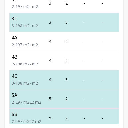
3
2
-
-
1
2
-
1
97
m2
-
m2
3C
3
3
-
-
1
3
-
1
98
m2
-
m2
4A
4
2
-
-
1
2
-
1
97
m2
-
m2
4B
4
2
-
-
1
2
-
1
96
m2
-
m2
4C
4
3
-
-
1
3
-
1
98
m2
-
m2
5A
5
2
-
-
2
2
-
2
97
m2
22
m2
5B
5
2
-
-
2
2
-
2
97
m2
22
m2