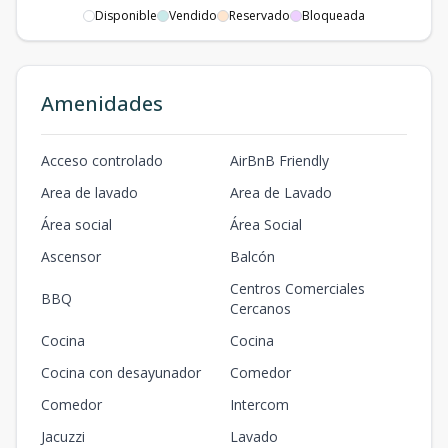
Unidad etp II
Disponible
Vendido
Reservado
Bloqueada
-202
2
2
2
-
2
2
2
2
90.6
m2
-
m2
Amenidades
Acceso controlado
AirBnB Friendly
Area de lavado
Area de Lavado
Área social
Área Social
Ascensor
Balcón
Centros Comerciales
BBQ
Cercanos
Cocina
Cocina
Cocina con desayunador
Comedor
Comedor
Intercom
Jacuzzi
Lavado