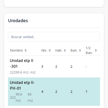
Unidades
1/2
Nombre
Niv.
Hab.
Ban.
Est.
Ban.
Unidad etp II
-301
3
2
2
-
2
2
2
2
90.6
m2
-
m2
Unidad etp II-
PH-01
4
2
2
1
2
90.6
60
2
2
2
m2
m2