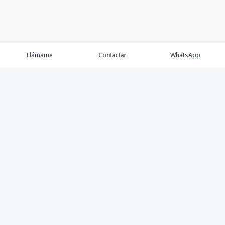
Llámame
Contactar
WhatsApp
Comprar
Alquilar
Agentes
Contacto