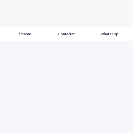
Llámame
Contactar
WhatsApp
Comprar
Alquilar
Agentes
Contacto