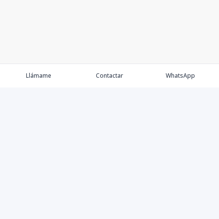
Llámame
Contactar
WhatsApp
Comprar
Alquilar
Agentes
Contacto