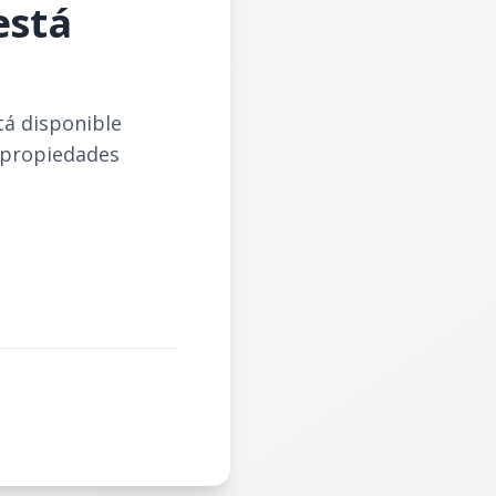
está
tá disponible
 propiedades