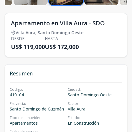
Apartamento en Villa Aura - SDO
Villa Aura
,
Santo Domingo Oeste
DESDE
HASTA
US$ 119,000
US$ 172,000
Resumen
Código
:
Ciudad
:
410104
Santo Domingo Oeste
Provincia
:
Sector
:
Santo Domingo de Guzmán
Villa Aura
Tipo de inmueble
:
Estado
:
Apartamentos
En Construcción
Fecha de entrega
: