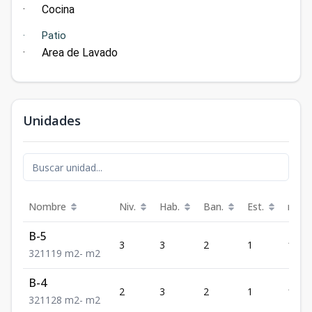
· Cocina
· Patio
· Area de Lavado
Unidades
Nombre
Niv.
Hab.
Ban.
Est.
m²
B-5
3
3
2
1
119
3
2
1
119
m2
-
m2
B-4
2
3
2
1
128
3
2
1
128
m2
-
m2