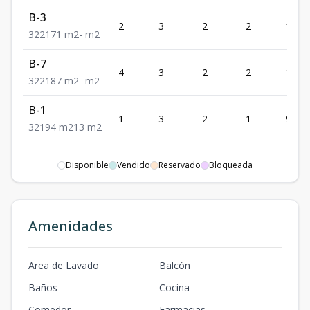
B-3
2
3
2
2
171
3
2
2
171
m2
-
m2
B-7
4
3
2
2
187
3
2
2
187
m2
-
m2
B-1
1
3
2
1
94
3
2
1
94
m2
13
m2
Disponible
Vendido
Reservado
Bloqueada
Amenidades
Area de Lavado
Balcón
Baños
Cocina
Comedor
Farmacias